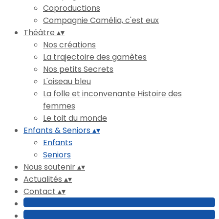
Coproductions
Compagnie Camélia, c'est eux
Théâtre
▴
▾
Nos créations
La trajectoire des gamètes
Nos petits Secrets
L'oiseau bleu
La folle et inconvenante Histoire des
femmes
Le toit du monde
Enfants & Seniors
▴
▾
Enfants
Seniors
Nous soutenir
▴
▾
Actualités
▴
▾
Contact
▴
▾